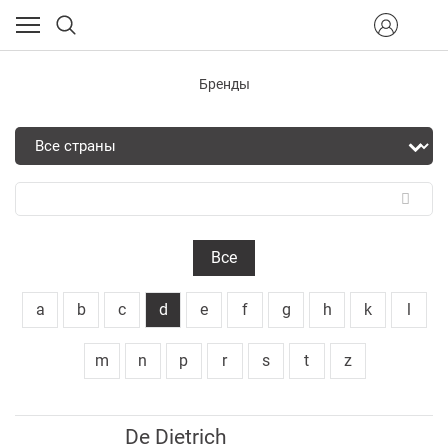
Бренды
Все
a
b
c
d
e
f
g
h
k
l
m
n
p
r
s
t
z
De Dietrich